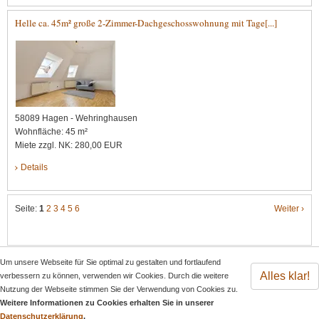
Helle ca. 45m² große 2-Zimmer-Dachgeschosswohnung mit Tage[...]
58089 Hagen - Wehringhausen
Wohnfläche: 45 m²
Miete zzgl. NK: 280,00 EUR
Details
Seite:
1
2
3
4
5
6
Weiter ›
Um unsere Webseite für Sie optimal zu gestalten und fortlaufend
Alles klar!
verbessern zu können, verwenden wir Cookies. Durch die weitere
Nutzung der Webseite stimmen Sie der Verwendung von Cookies zu.
Weitere Informationen zu Cookies erhalten Sie in unserer
© 2026 Knipping & Grümer Immobilien GmbH – Internetagentur:
screenwork
Datenschutzerklärung
.