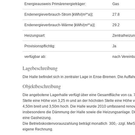
Energieausweis Primärenergieträger:
Gas
Endenergieverbrauch-Strom [kWh/(m²*a)]:
27.8
Endenergieverbrauch-Wärme [kWh/(m²*a)]:
29.2
Heizungsart:
Zentralheizu
Provisionspflichtig:
Ja
verfügbar ab:
nach Vereinb
Lagebeschreibung
Die Halle befindet sich in zentraler Lage in Ense-Bremen. Die Auffahrt
Objektbeschreibung
Die angebotene Lagerhalle verfügt über eine Gesamtfläche von ca. 7
Stelle eine Höhe von 3,25 m und an der höchsten Stelle eine Höhe v
4,50m breit und 3,50m hoch. Die Halle wurde 2010 umfassend renovier
insbesondere die Dämmung der Halle sowie die Heizungsanlage. Die
eine Gasheizung.
Die Betriebskostenvorauszahlung beträgt monatlich  300,- zzgl. MwS
eigene Rechnung.