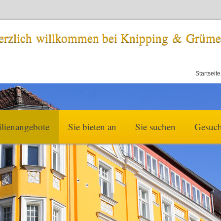
erzlich willkommen bei Knipping & Grüm
Startseite
lienangebote
Sie bieten an
Sie suchen
Gesuc