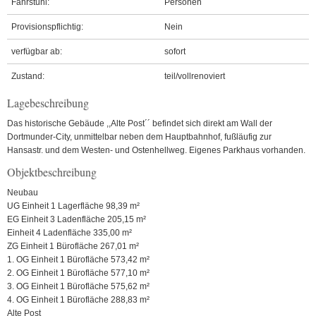
Fahrstuhl:
Personen
Provisionspflichtig:
Nein
verfügbar ab:
sofort
Zustand:
teil/vollrenoviert
Lagebeschreibung
Das historische Gebäude ,,Alte Post´´ befindet sich direkt am Wall der
Dortmunder-City, unmittelbar neben dem Hauptbahnhof, fußläufig zur
Hansastr. und dem Westen- und Ostenhellweg. Eigenes Parkhaus vorhanden.
Objektbeschreibung
Neubau
UG Einheit 1 Lagerfläche 98,39 m²
EG Einheit 3 Ladenfläche 205,15 m²
Einheit 4 Ladenfläche 335,00 m²
ZG Einheit 1 Bürofläche 267,01 m²
1. OG Einheit 1 Bürofläche 573,42 m²
2. OG Einheit 1 Bürofläche 577,10 m²
3. OG Einheit 1 Bürofläche 575,62 m²
4. OG Einheit 1 Bürofläche 288,83 m²
Alte Post