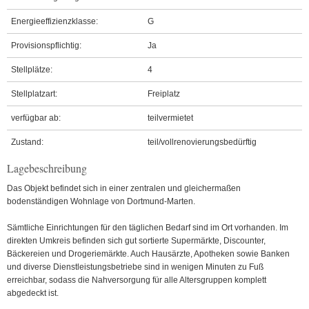
Energieeffizienzklasse:
G
Provisionspflichtig:
Ja
Stellplätze:
4
Stellplatzart:
Freiplatz
verfügbar ab:
teilvermietet
Zustand:
teil/vollrenovierungsbedürftig
Lagebeschreibung
Das Objekt befindet sich in einer zentralen und gleichermaßen
bodenständigen Wohnlage von Dortmund-Marten.
Sämtliche Einrichtungen für den täglichen Bedarf sind im Ort vorhanden. Im
direkten Umkreis befinden sich gut sortierte Supermärkte, Discounter,
Bäckereien und Drogeriemärkte. Auch Hausärzte, Apotheken sowie Banken
und diverse Dienstleistungsbetriebe sind in wenigen Minuten zu Fuß
erreichbar, sodass die Nahversorgung für alle Altersgruppen komplett
abgedeckt ist.